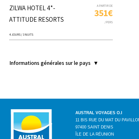
ZILWA HOTEL 4*-
A PARTIR DE
351€
ATTITUDE RESORTS
/PERS
4 JOURS / 3 NUITS
Informations générales sur le pays ▾
AUSTRAL VOYAGES O.I
11 BIS RUE DU MAT DU PAVILLO
97400 SAINT DENIS
ÎLE DE LA RÉUNION