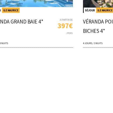
R
ILE MAURICE
SÉJOUR
ILE MAURICE
NDA GRAND BAIE 4*
A PARTIR DE
VÉRANDA POI
397€
BICHES 4*
/PERS
 3 NUITS
4 JOURS / 3 NUITS