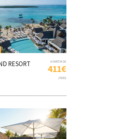
AND RESORT
A PARTIR DE
411€
/PERS