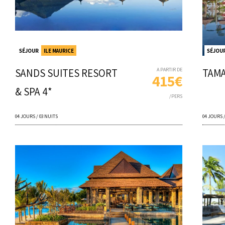
SÉJOUR
ILE MAURICE
SÉJOU
SANDS SUITES RESORT
A PARTIR DE
TAMA
415€
& SPA 4*
/PERS
04 JOURS / 03 NUITS
04 JOURS 