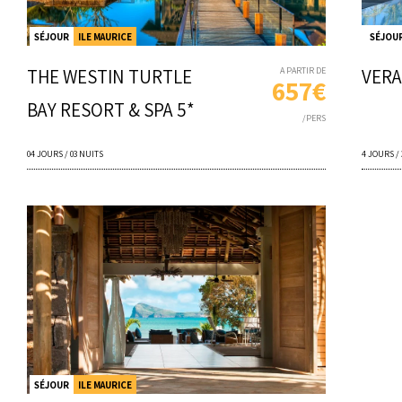
SÉJOUR
ILE MAURICE
SÉJOU
THE WESTIN TURTLE
A PARTIR DE
VERA
657€
BAY RESORT & SPA 5*
/PERS
04 JOURS / 03 NUITS
4 JOURS /
SÉJOUR
ILE MAURICE