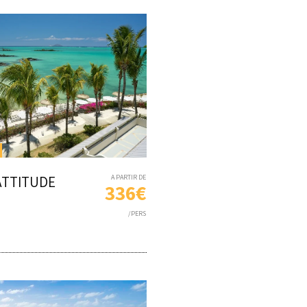
ATTITUDE
A PARTIR DE
336€
/PERS