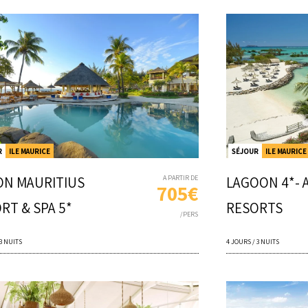
R
ILE MAURICE
SÉJOUR
ILE MAURICE
ON MAURITIUS
A PARTIR DE
LAGOON 4*- 
705€
RT & SPA 5*
RESORTS
/PERS
 3 NUITS
4 JOURS / 3 NUITS