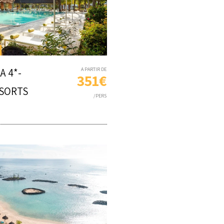
A 4*-
A PARTIR DE
351€
ESORTS
/PERS