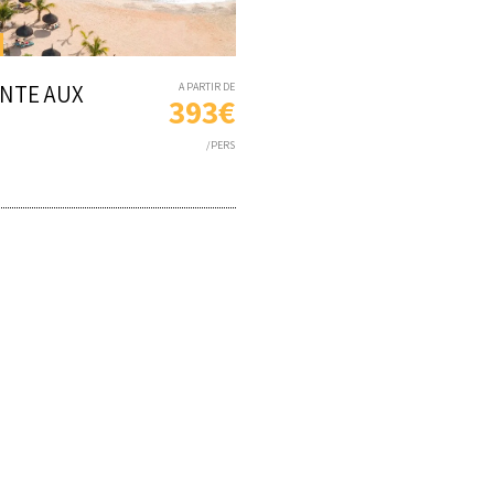
NTE AUX
A PARTIR DE
393€
/PERS