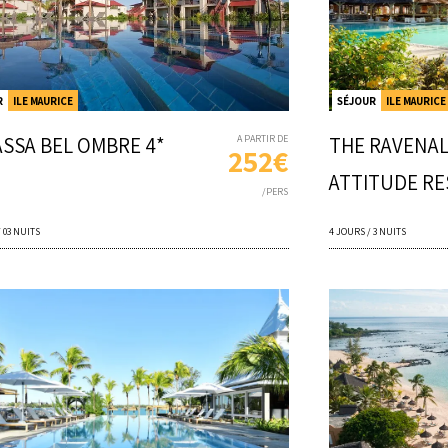
R
ILE MAURICE
SÉJOUR
ILE MAURICE
SSA BEL OMBRE 4*
A PARTIR DE
THE RAVENAL
252€
ATTITUDE R
/PERS
/ 03 NUITS
4 JOURS / 3 NUITS