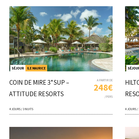
SÉJOUR
ILE MAURICE
SÉJOU
COIN DE MIRE 3*SUP –
A PARTIR DE
HILT
248€
ATTITUDE RESORTS
RESO
/PERS
4 JOURS / 3 NUITS
4 JOURS /