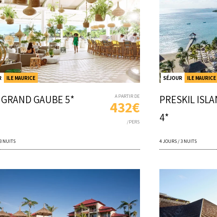
R
ILE MAURICE
SÉJOUR
ILE MAURICE
 GRAND GAUBE 5*
A PARTIR DE
PRESKIL ISL
432€
4*
/PERS
 3 NUITS
4 JOURS / 3 NUITS