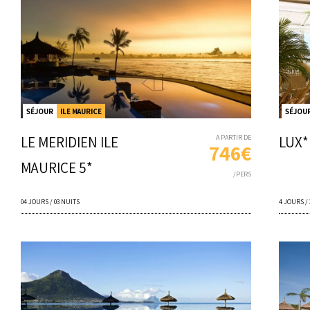
SÉJOUR
ILE MAURICE
SÉJOU
LE MERIDIEN ILE
A PARTIR DE
LUX*
746€
MAURICE 5*
/PERS
04 JOURS / 03 NUITS
4 JOURS /