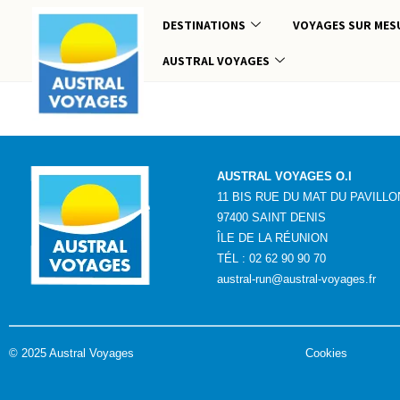
DESTINATIONS
VOYAGES SUR MES
AUSTRAL VOYAGES
AUSTRAL VOYAGES O.I
11 BIS RUE DU MAT DU PAVILLO
97400 SAINT DENIS
ÎLE DE LA RÉUNION
TÉL : 02 62 90 90 70
austral-run@austral-voyages.fr
©
2025 Austral Voyages
Cookies