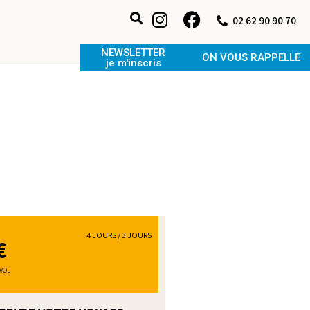
02 62 90 90 70
NEWSLETTER
ON VOUS RAPPELLE
je m'inscris
4 JOURS / 3 JOURS
€
VOL