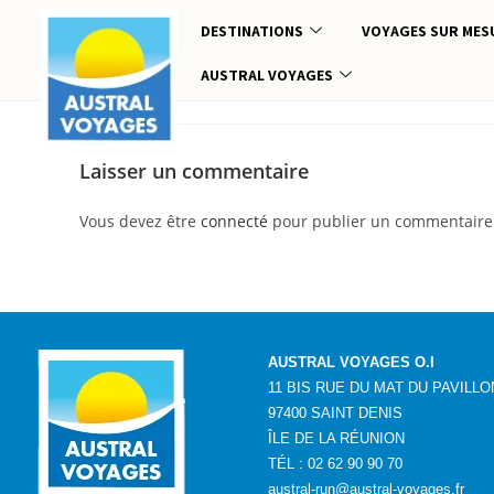
DESTINATIONS
VOYAGES SUR MES
AUSTRAL VOYAGES
Laisser un commentaire
Vous devez être
connecté
pour publier un commentaire
AUSTRAL VOYAGES O.I
11 BIS RUE DU MAT DU PAVILLO
97400 SAINT DENIS
ÎLE DE LA RÉUNION
TÉL : 02 62 90 90 70
austral-run@austral-voyages.fr