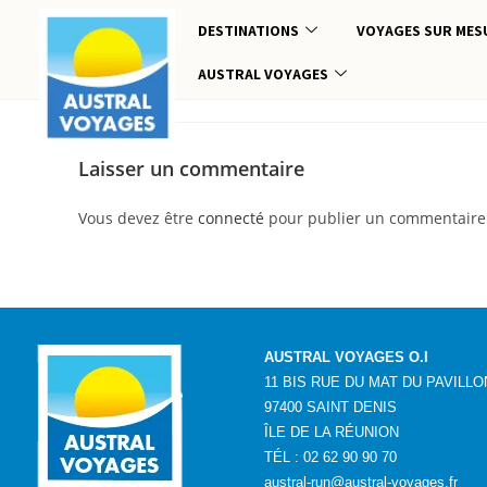
DESTINATIONS
VOYAGES SUR MES
AUSTRAL VOYAGES
Laisser un commentaire
Vous devez être
connecté
pour publier un commentaire
AUSTRAL VOYAGES O.I
11 BIS RUE DU MAT DU PAVILLO
97400 SAINT DENIS
ÎLE DE LA RÉUNION
TÉL : 02 62 90 90 70
austral-run@austral-voyages.fr