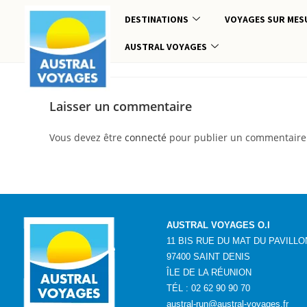
DESTINATIONS
VOYAGES SUR MES
AUSTRAL VOYAGES
Laisser un commentaire
Vous devez être
connecté
pour publier un commentaire
AUSTRAL VOYAGES O.I
11 BIS RUE DU MAT DU PAVILLO
97400 SAINT DENIS
ÎLE DE LA RÉUNION
TÉL : 02 62 90 90 70
austral-run@austral-voyages.fr